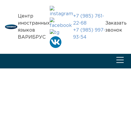
Центр
+7 (985) 761-
иностранных
22-68
Заказать
языков
+7 (985) 997-
звонок
ВАРИБРУС
93-54
Главная
Новости
Встреча с Дуэйном Скоффилдом(Duane Schofield)
Новости